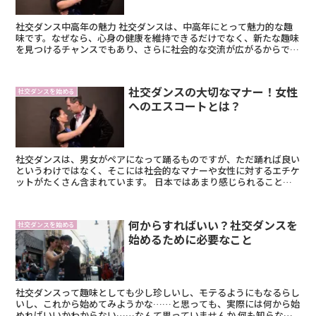
社交ダンス中高年の魅力 社交ダンスは、中高年にとって魅力的な趣
味です。なぜなら、心身の健康を維持できるだけでなく、新たな趣味
を見つけるチャンスでもあり、さらに社会的な交流が広がるからで
す。 心身の健康を維持できる 社交ダンスは、運動と...
社交ダンスの大切なマナー！女性
社交ダンスを始める
へのエスコートとは？
社交ダンスは、男女がペアになって踊るものですが、ただ踊れば良い
というわけではなく、そこには社会的なマナーや女性に対するエチケ
ットがたくさん含まれています。 日本ではあまり感じられることは
ありませんが、国際社会では男性が女性をエスコート...
何からすればいい？社交ダンスを
社交ダンスを始める
始めるために必要なこと
社交ダンスって趣味としても少し珍しいし、モテるようにもなるらし
いし、これから始めてみようかな……と思っても、実際には何から始
めればいいかわからない……なんて思っていませんか 何も知らない