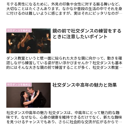
モテる男性になるために、外見の印象や女性に対する振る舞いなど、
大切なことはたくさんあります。なかなか普段の生活の中でそれを身
に付けるのは難しいように感じますが、実はそれにピッタリなのが
「社交ダンス」なんです。 社交ダンスは女性のパート...
鏡の前で社交ダンスの練習をする
社交ダンスを始める
ときに注意したいポイント
ダンス教室というと壁一面に貼られた大きな鏡に向かって、動きを確
認しながら練習している姿が思い浮かびませんか？社交ダンスも基本
的にはそんな大きな鏡の前で練習することが多く、社交ダンス教室に
通うと壁一面の鏡には気分も盛り上がります。 自分...
社交ダンス中高年の魅力と効果
社交ダンスを始める
社交ダンス中高年の魅力 社交ダンスは、中高年にとって魅力的な趣
味です。なぜなら、心身の健康を維持できるだけでなく、新たな趣味
を見つけるチャンスでもあり、さらに社会的な交流が広がるからで
す。 心身の健康を維持できる 社交ダンスは、運動と...