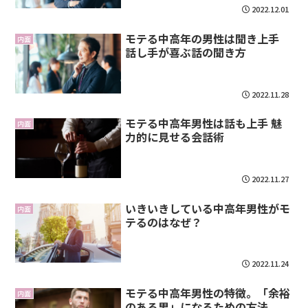
2022.12.01
モテる中高年の男性は聞き上手
内面
話し手が喜ぶ話の聞き方
2022.11.28
モテる中高年男性は話も上手 魅
内面
力的に見せる会話術
2022.11.27
いきいきしている中高年男性がモ
内面
テるのはなぜ？
2022.11.24
モテる中高年男性の特徴。「余裕
内面
のある男」になるための方法