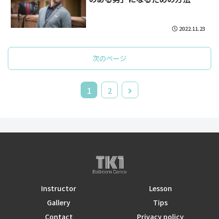
2022.11.23
次のページ
1
2
Instructor
Lesson
Gallery
Tips
Contact
Privacy policy